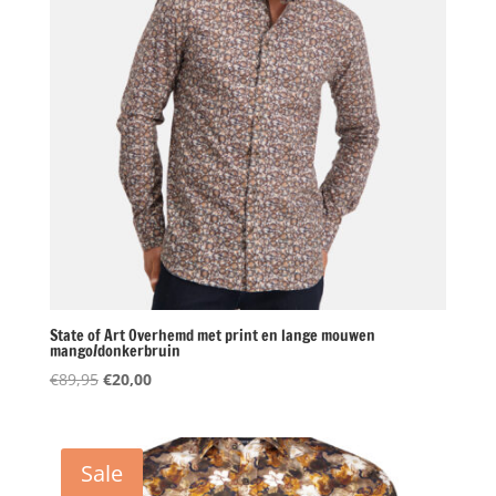
State of Art Overhemd met print en lange mouwen
mango/donkerbruin
Oorspronkelijke
Huidige
€
89,95
€
20,00
prijs
prijs
was:
is:
€89,95.
€20,00.
Sale