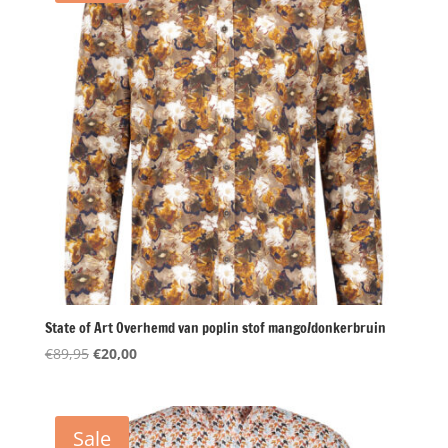
State of Art Overhemd van poplin stof mango/donkerbruin
Oorspronkelijke
Huidige
€
89,95
€
20,00
prijs
prijs
was:
is:
€89,95.
€20,00.
Sale