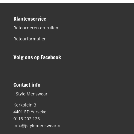
€69,95.
€30,00.
Klantenservice
Retourneren en ruilen
Retourformulier
Volg ons op Facebook
Contact info
J Style Menswear
Kerkplein 3
4401 ED Yerseke
0113 202 126
info@jstylemenswear.nl