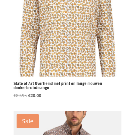
State of Art Overhemd met print en lange mouwen
donkerbruin/mango
Oorspronkelijke
Huidige
€
89,95
€
20,00
prijs
prijs
was:
is:
€89,95.
€20,00.
Sale