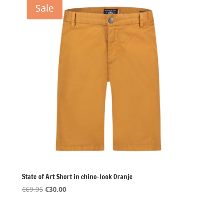
Sale
State of Art Short in chino-look Oranje
Oorspronkelijke
Huidige
€
69,95
€
30,00
prijs
prijs
was:
is: