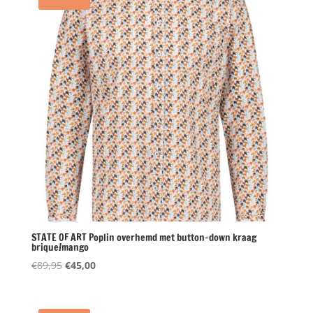
STATE OF ART Poplin overhemd met button-down kraag
brique/mango
Oorspronkelijke
Huidige
€
89,95
€
45,00
prijs
prijs
was:
is:
€89,95.
€45,00.