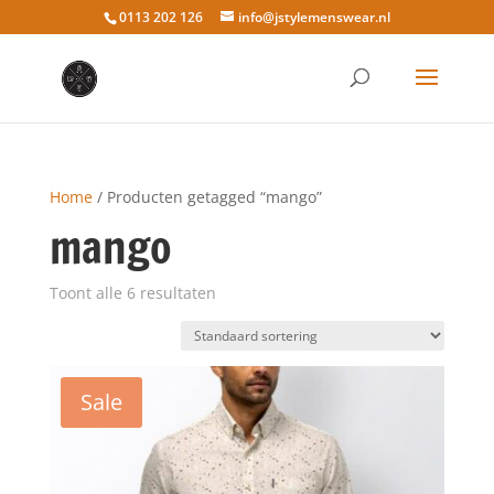
0113 202 126
info@jstylemenswear.nl
Home
/ Producten getagged “mango”
mango
Toont alle 6 resultaten
Sale