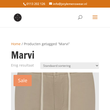
0113 202 126
info@jstylemenswear.nl
Home
/ Producten getagged “Marvi”
Marvi
Enig resultaat
Sale