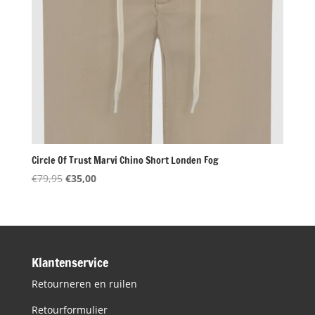
Circle Of Trust Marvi Chino Short Londen Fog
Oorspronkelijke
Huidige
€
79,95
€
35,00
prijs
prijs
was:
is:
€79,95.
€35,00.
Klantenservice
Retourneren en ruilen
Retourformulier