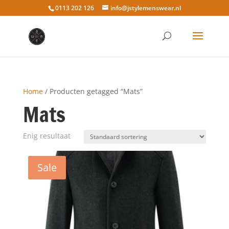
0113 202 126
info@jstylemenswear.nl
Home
/ Producten getagged “Mats”
Mats
Enig resultaat
Sale