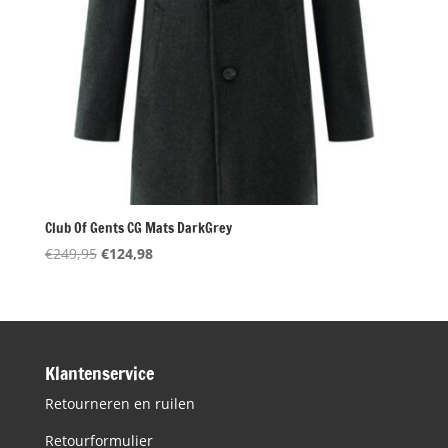
Club Of Gents CG Mats DarkGrey
Oorspronkelijke
Huidige
€
249,95
€
124,98
prijs
prijs
was:
is:
€249,95.
€124,98.
Klantenservice
Retourneren en ruilen
Retourformulier