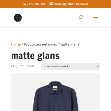
0113 202 126
info@jstylemenswear.nl
Home
/ Producten getagged “matte glans”
matte glans
Enig resultaat