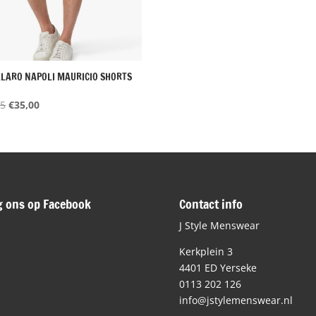
LARO NAPOLI MAURICIO SHORTS
Oorspronkelijke
Huidige
95
€
35,00
prijs
prijs
was:
is:
€69,95.
€35,00.
g ons op Facebook
Contact info
J Style Menswear
Kerkplein 3
4401 ED Yerseke
0113 202 126
info@jstylemenswear.nl