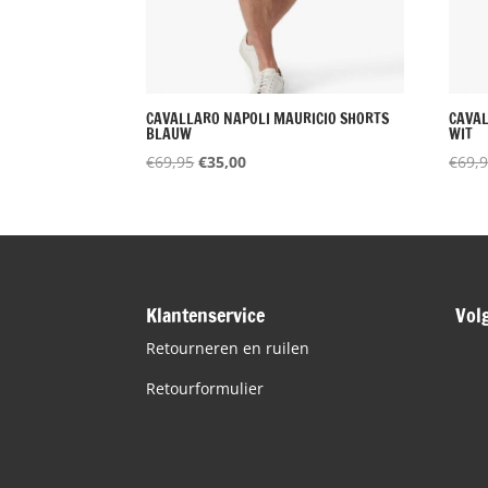
CAVALLARO NAPOLI MAURICIO SHORTS
CAVAL
BLAUW
WIT
Oorspronkelijke
Huidige
€
69,95
€
35,00
€
69,
prijs
prijs
was:
is:
€69,95.
€35,00.
Klantenservice
Vol
Retourneren en ruilen
Retourformulier