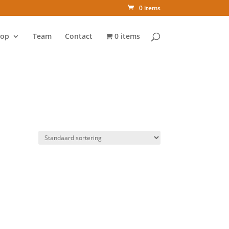
0 items
op
Team
Contact
0 items