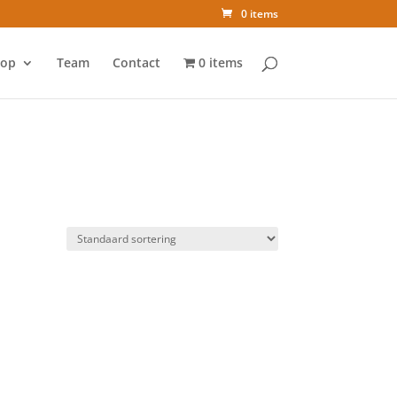
0 items
op
Team
Contact
0 items