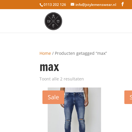
0113 202 126
info@jstylemenswear.nl
Home
/ Producten getagged “max”
max
Toont alle 2 resultaten
Sale