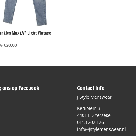
Junkies Max LVP Light Vintage
Oorspronkelijke
Huidige
00
€
30,00
prijs
prijs
was:
is:
€80,00.
€30,00.
g ons op Facebook
Contact info
J Style Menswear
Kerkplein 3
4401 ED Yerseke
0113 202 126
info@jstylemenswear.nl