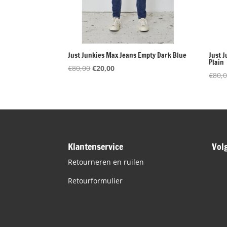
Just Junkies Max Jeans Empty Dark Blue
Just 
Plain
Oorspronkelijke
Huidige
€
80,00
€
20,00
€
80,
prijs
prijs
was:
is:
€80,00.
€20,00.
Klantenservice
Vol
Retourneren en ruilen
Retourformulier