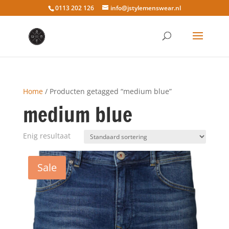
0113 202 126
info@jstylemenswear.nl
Home
/ Producten getagged “medium blue”
medium blue
Enig resultaat
Sale