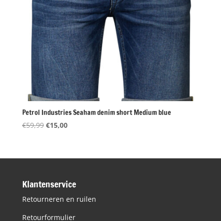
Petrol Industries Seaham denim short Medium blue
Oorspronkelijke
Huidige
€
59,99
€
15,00
prijs
prijs
was:
is:
€59,99.
€15,00.
Klantenservice
Retourneren en ruilen
Retourformulier