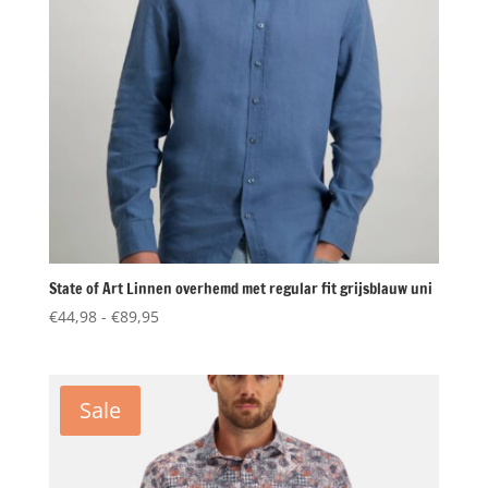
State of Art Linnen overhemd met regular fit grijsblauw uni
Prijsklasse:
€
44,98
-
€
89,95
€44,98
tot
€89,95
Sale