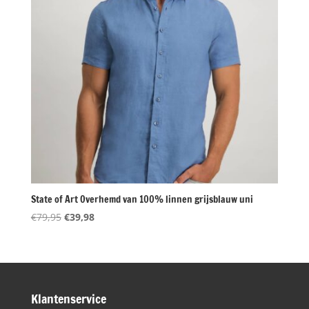
State of Art Overhemd van 100% linnen grijsblauw uni
Oorspronkelijke
Huidige
€
79,95
€
39,98
prijs
prijs
was:
is:
€79,95.
€39,98.
Klantenservice