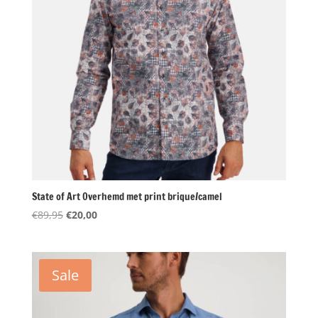
State of Art Overhemd met print brique/camel
Oorspronkelijke
Huidige
€
89,95
€
20,00
prijs
prijs
was:
is:
€89,95.
€20,00.
Sale