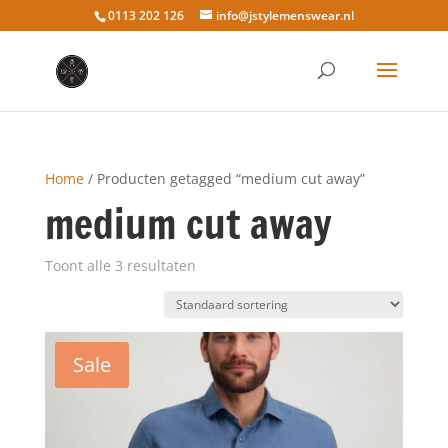
0113 202 126
info@jstylemenswear.nl
Home
/ Producten getagged “medium cut away”
medium cut away
Toont alle 3 resultaten
Sale