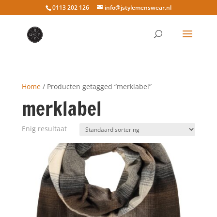
0113 202 126
info@jstylemenswear.nl
Home
/ Producten getagged “merklabel”
merklabel
Enig resultaat