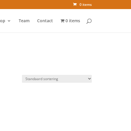
0 items
op
Team
Contact
0 items