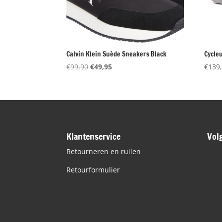
Calvin Klein Suède Sneakers Black
Cycle
Oorspronkelijke
Huidige
€
99,90
€
49,95
€
139
prijs
prijs
was:
is:
€99,90.
€49,95.
Klantenservice
Vol
Retourneren en ruilen
Retourformulier