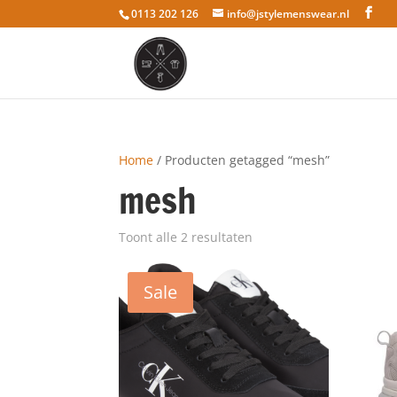
0113 202 126
info@jstylemenswear.nl
Home
/ Producten getagged “mesh”
mesh
Toont alle 2 resultaten
Sale