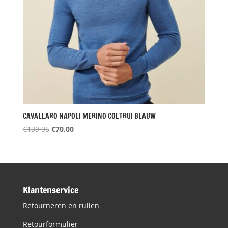
CAVALLARO NAPOLI MERINO COLTRUI BLAUW
Oorspronkelijke
Huidige
€
139,95
€
70,00
prijs
prijs
was:
is:
€139,95.
€70,00.
Klantenservice
Retourneren en ruilen
Retourformulier