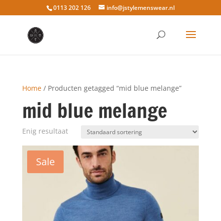
0113 202 126
info@jstylemenswear.nl
Home
/ Producten getagged “mid blue melange”
mid blue melange
Enig resultaat
Sale