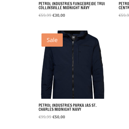
PETROL INDUSTRIES FIJNGEBREIDE TRUI
PETRO
COLLINSVILLE MIDNIGHT NAVY
CENTR
Oorspronkelijke
Huidige
€
59,99
€
30,00
€
59,
prijs
prijs
was:
is:
€59,99.
€30,00.
Sale
PETROL INDUSTRIES PARKA JAS ST.
CHARLES MIDNIGHT NAVY
Oorspronkelijke
Huidige
€
99,99
€
50,00
prijs
prijs