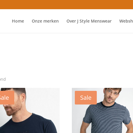
Home
Onze merken
Over J Style Menswear
Websh
ond
Sale
Sale