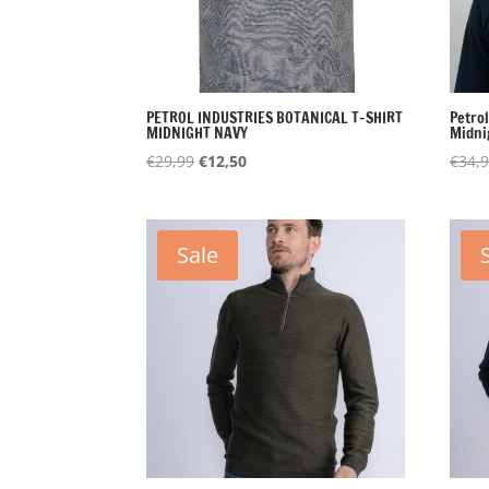
PETROL INDUSTRIES BOTANICAL T-SHIRT
Petro
MIDNIGHT NAVY
Midni
Oorspronkelijke
Huidige
€
29,99
€
12,50
€
34,
prijs
prijs
was:
is:
€29,99.
€12,50.
Sale