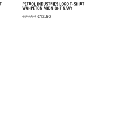
T
PETROL INDUSTRIES LOGO T-SHIRT
WAHPETON MIDNIGHT NAVY
Oorspronkelijke
Huidige
€
29,99
€
12,50
prijs
prijs
was:
is:
€29,99.
€12,50.