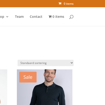
0 items
op
Team
Contact
0 items
Sale