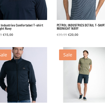
l Industries Comfortabel T-shirt
PETROL INDUSTRIES DETAIL T-SHIR
ght Navy
MIDNIGHT NAVY
Oorspronkelijke
Huidige
Oorspronkelijke
Huidige
99
€
15,00
€
39,99
€
20,00
prijs
prijs
prijs
prijs
was:
is:
was:
is:
€34,99.
€15,00.
€39,99.
€20,00.
Sale
Sale