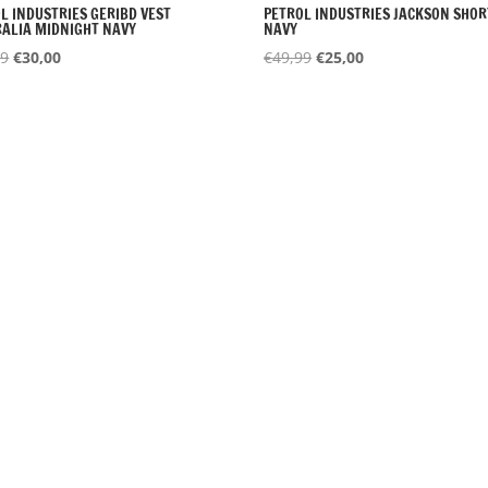
L INDUSTRIES GERIBD VEST
PETROL INDUSTRIES JACKSON SHOR
ALIA MIDNIGHT NAVY
NAVY
Oorspronkelijke
Huidige
Oorspronkelijke
Huidige
99
€
30,00
€
49,99
€
25,00
prijs
prijs
prijs
prijs
was:
is:
was:
is:
€59,99.
€30,00.
€49,99.
€25,00.