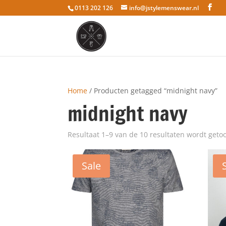
0113 202 126
info@jstylemenswear.nl
Home
/ Producten getagged “midnight navy”
midnight navy
Resultaat 1–9 van de 10 resultaten wordt geto
Sale