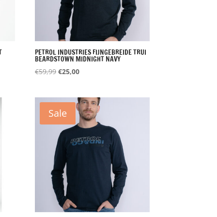
T
PETROL INDUSTRIES FIJNGEBREIDE TRUI
BEARDSTOWN MIDNIGHT NAVY
Oorspronkelijke
Huidige
€
59,99
€
25,00
prijs
prijs
was:
is:
€59,99.
€25,00.
Sale