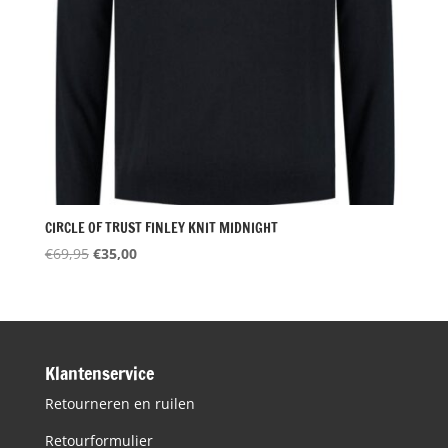
CIRCLE OF TRUST FINLEY KNIT MIDNIGHT
Oorspronkelijke
Huidige
€
69,95
€
35,00
prijs
prijs
was:
is:
€69,95.
€35,00.
Klantenservice
Retourneren en ruilen
Retourformulier