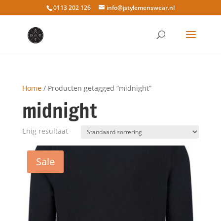
0113 202 126
info@jstylemenswear.nl
Home
/ Producten getagged “midnight”
midnight
Enig resultaat
Sale