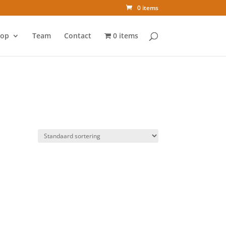
0 items
op
Team
Contact
0 items