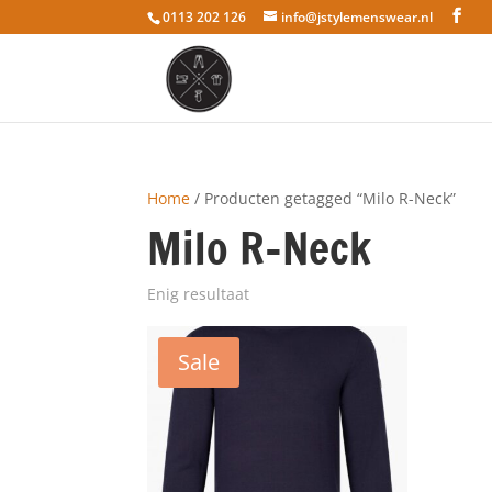
0113 202 126
info@jstylemenswear.nl
Home
/ Producten getagged “Milo R-Neck”
Milo R-Neck
Enig resultaat
Sale