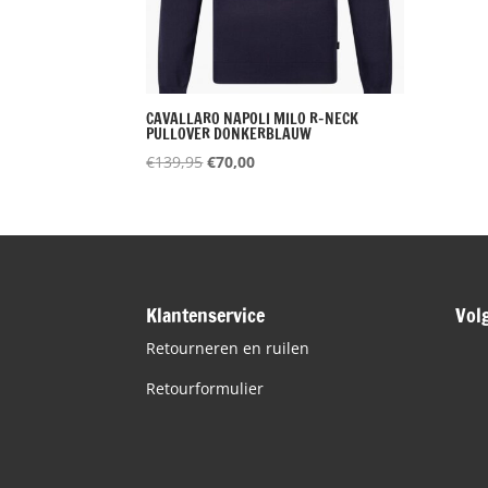
CAVALLARO NAPOLI MILO R-NECK
PULLOVER DONKERBLAUW
Oorspronkelijke
Huidige
€
139,95
€
70,00
prijs
prijs
was:
is:
€139,95.
€70,00.
Klantenservice
Vol
Retourneren en ruilen
Retourformulier