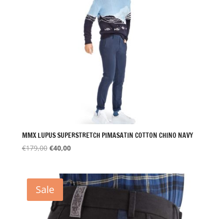
MMX LUPUS SUPERSTRETCH PIMASATIN COTTON CHINO NAVY
Oorspronkelijke
Huidige
€
179,00
€
40,00
prijs
prijs
was:
is:
€179,00.
€40,00.
Sale