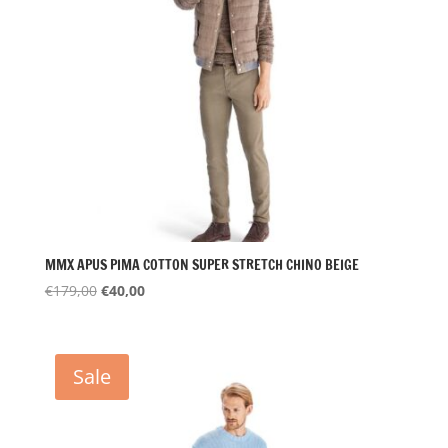
MMX APUS PIMA COTTON SUPER STRETCH CHINO BEIGE
Oorspronkelijke
Huidige
€
179,00
€
40,00
prijs
prijs
was:
is:
€179,00.
€40,00.
Sale