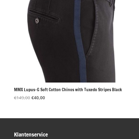
MMX Lupus-G Soft Cotton Chinos with Tuxedo Stripes Black
Oorspronkelijke
Huidige
€
149,00
€
40,00
prijs
prijs
was:
is:
€149,00.
€40,00.
Klantenservice