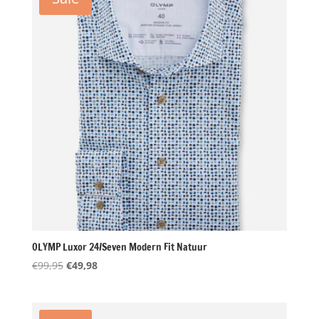
OLYMP Luxor 24/Seven Modern Fit Natuur
Oorspronkelijke
Huidige
€
99,95
€
49,98
prijs
prijs
was:
is:
€99,95.
€49,98.