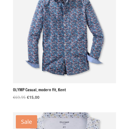
OLYMP Casual, modern fit, Kent
Oorspronkelijke
Huidige
€
69,95
€
15,00
prijs
prijs
was:
is:
€69,95.
€15,00.
Sale