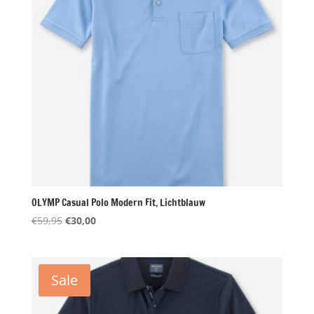
OLYMP Casual Polo Modern Fit, Lichtblauw
Oorspronkelijke
Huidige
€
59,95
€
30,00
prijs
prijs
was:
is:
€59,95.
€30,00.
Sale