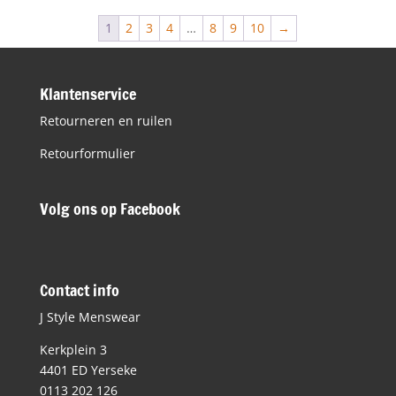
€79,95.
€30,00.
1
2
3
4
…
8
9
10
→
Klantenservice
Retourneren en ruilen
Retourformulier
Volg ons op Facebook
Contact info
J Style Menswear
Kerkplein 3
4401 ED Yerseke
0113 202 126