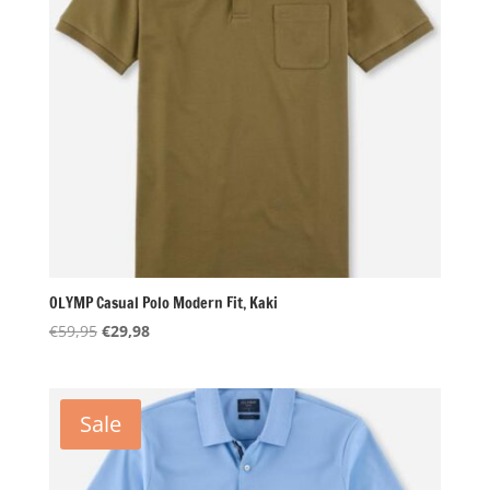
OLYMP Casual Polo Modern Fit, Kaki
Oorspronkelijke
Huidige
€
59,95
€
29,98
prijs
prijs
was:
is:
€59,95.
€29,98.
Sale