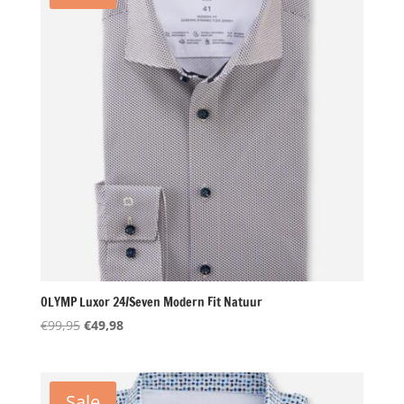
OLYMP Luxor 24/Seven Modern Fit Natuur
Oorspronkelijke
Huidige
€
99,95
€
49,98
prijs
prijs
was:
is:
€99,95.
€49,98.
Sale