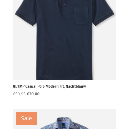
OLYMP Casual Polo Modern Fit, Nachtblauw
Oorspronkelijke
Huidige
€
59,95
€
30,00
prijs
prijs
was:
is:
€59,95.
€30,00.
Sale