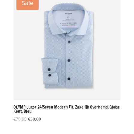
Sale
OLYMP Luxor 24/Seven Modern Fit, Zakelijk Overhemd, Global
Kent, Bleu
Oorspronkelijke
Huidige
€
79,95
€
30,00
prijs
prijs
was:
is: