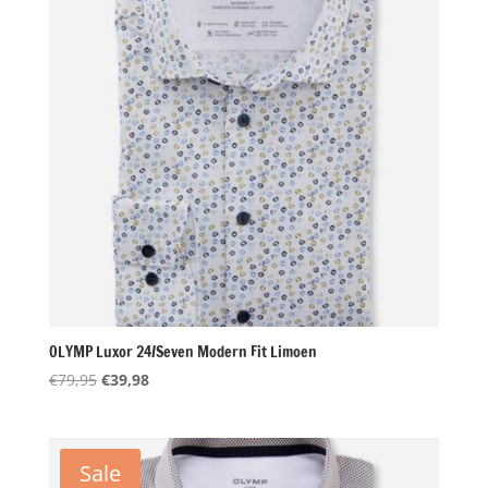
OLYMP Luxor 24/Seven Modern Fit Limoen
Oorspronkelijke
Huidige
€
79,95
€
39,98
prijs
prijs
was:
is:
€79,95.
€39,98.
Sale