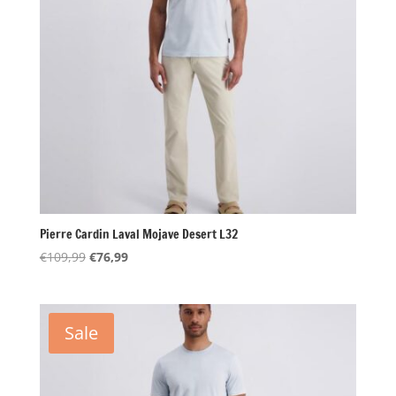
Pierre Cardin Laval Mojave Desert L32
Oorspronkelijke
Huidige
€
109,99
€
76,99
prijs
prijs
was:
is:
€109,99.
€76,99.
Sale