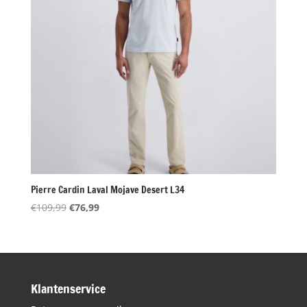
Pierre Cardin Laval Mojave Desert L34
Oorspronkelijke
Huidige
€
109,99
€
76,99
prijs
prijs
was:
is:
€109,99.
€76,99.
Klantenservice