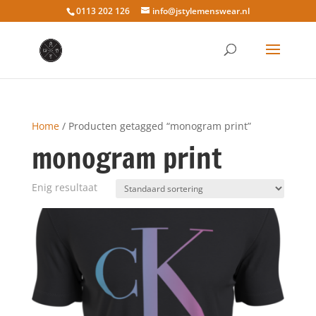
0113 202 126
info@jstylemenswear.nl
Home
/ Producten getagged “monogram print”
monogram print
Enig resultaat