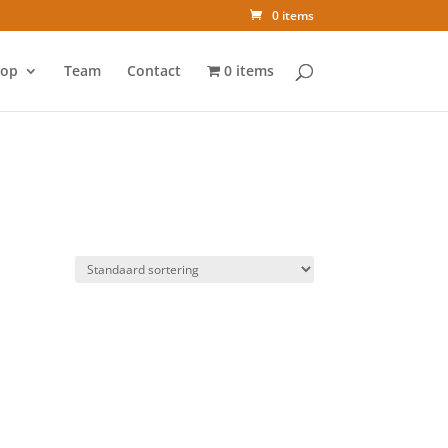
0 items
op
Team
Contact
0 items