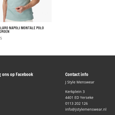
LLARO NAPOLI MONTALE POLO
TGROEN
95
g ons op Facebook
Contact info
J Style Menswear
Kerkplein 3
4401 ED Yerseke
0113 202 126
info@jstylemenswear.nl