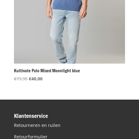
Kultivate Polo Mixed Moonlight blue
Oorspronkelijke
Huidige
€
79,95
€
40,00
prijs
prijs
was:
is:
€79,95.
€40,00.
Klantenservice
Retourneren en ruilen
Retourformulier