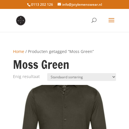
0113 202 126
info@jstylemenswear.nl
Home
/ Producten getagged “Moss Green”
Moss Green
Enig resultaat