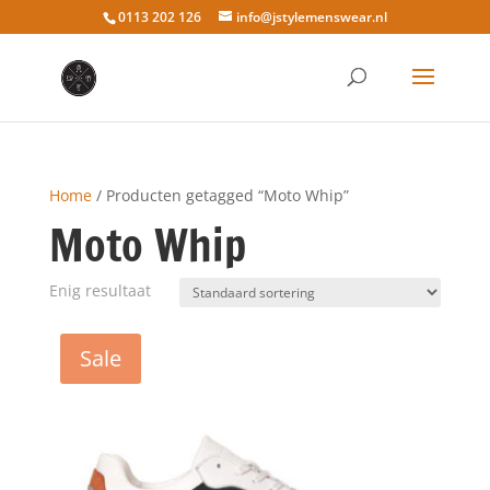
0113 202 126
info@jstylemenswear.nl
Home
/ Producten getagged “Moto Whip”
Moto Whip
Enig resultaat
Sale