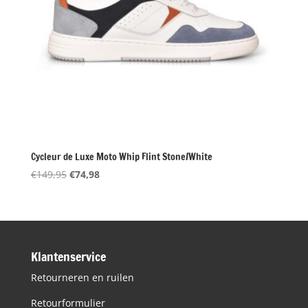
Cycleur de Luxe Moto Whip Flint Stone/White
Oorspronkelijke
Huidige
€
149,95
€
74,98
prijs
prijs
was:
is:
€149,95.
€74,98.
Klantenservice
Retourneren en ruilen
Retourformulier