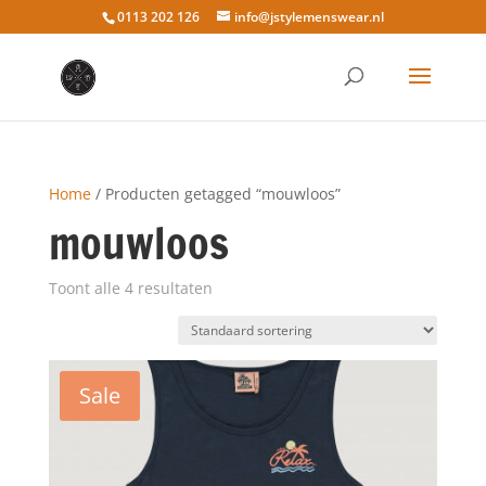
0113 202 126
info@jstylemenswear.nl
Home
/ Producten getagged “mouwloos”
mouwloos
Toont alle 4 resultaten
Sale