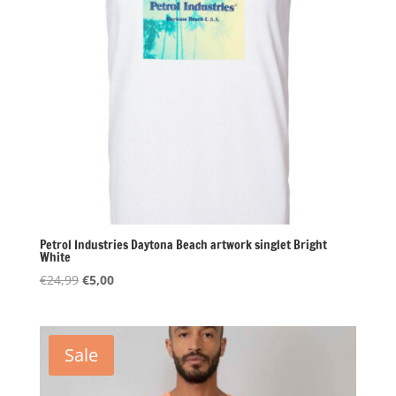
Petrol Industries Daytona Beach artwork singlet Bright
White
Oorspronkelijke
Huidige
€
24,99
€
5,00
prijs
prijs
was:
is:
€24,99.
€5,00.
Sale