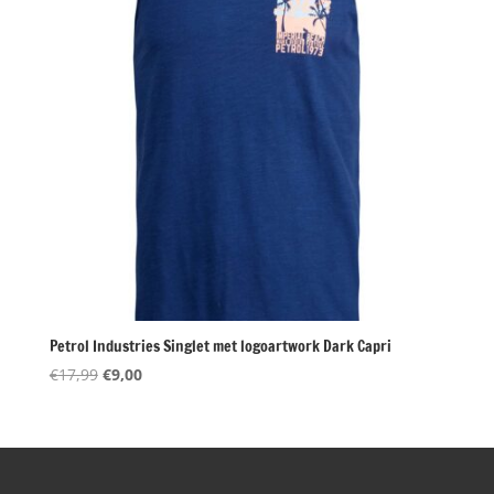
Petrol Industries Singlet met logoartwork Dark Capri
Oorspronkelijke
Huidige
€
17,99
€
9,00
prijs
prijs
was:
is:
€17,99.
€9,00.