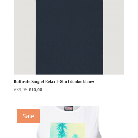
Kultivate Singlet Relax T-Shirt donkerblauw
Oorspronkelijke
Huidige
€
39,95
€
10,00
prijs
prijs
was:
is:
€39,95.
€10,00.
Sale