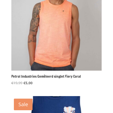
Petrol Industries Gemêleerd singlet Fiery Coral
Oorspronkelijke
Huidige
€
19,99
€
5,00
prijs
prijs
was:
is:
€19,99.
€5,00.
Sale