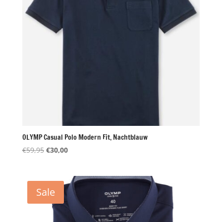
OLYMP Casual Polo Modern Fit, Nachtblauw
Oorspronkelijke
Huidige
€
59,95
€
30,00
prijs
prijs
was:
is:
€59,95.
€30,00.
Sale