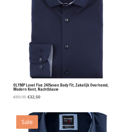
OLYMP Level Five 24/Seven Body Fit, Zakelijk Overhemd,
Modern Kent, Nachtblauw
Oorspronkelijke
Huidige
€
89,95
€
32,50
prijs
prijs
was:
is:
€89,95.
€32,50.
Sale