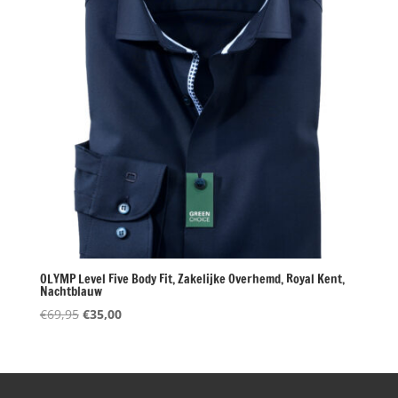
OLYMP Level Five Body Fit, Zakelijke Overhemd, Royal Kent,
Nachtblauw
Oorspronkelijke
Huidige
€
69,95
€
35,00
prijs
prijs
was:
is:
€69,95.
€35,00.