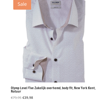
Sale
Olymp Level Five Zakelijk overhemd, body fit, New York Kent,
Natuur
Oorspronkelijke
Huidige
€
79,95
€
39,98
prijs
prijs