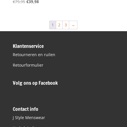
Oorspronkelijke
Huidige
€
79,95
€
39,98
prijs
prijs
was:
is:
€79,95.
€39,98.
1
2
3
→
Klantenservice
Retourneren en ruilen
Retourformulier
Volg ons op Facebook
Contact info
J Style Menswear