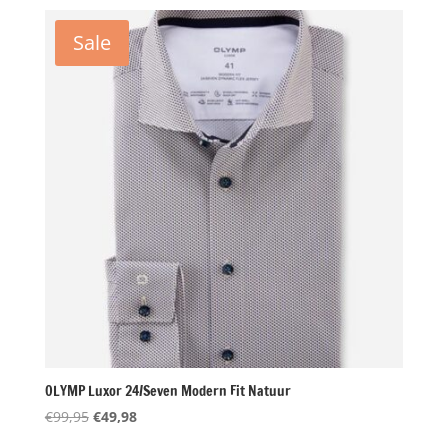
was:
is:
€79,95.
€39,98.
Sale
OLYMP Luxor 24/Seven Modern Fit Natuur
Oorspronkelijke
Huidige
€
99,95
€
49,98
prijs
prijs