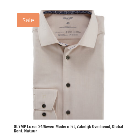
prijs
prijs
was:
is:
€99,95.
€49,98.
Sale
OLYMP Luxor 24/Seven Modern Fit, Zakelijk Overhemd, Global
Kent, Natuur