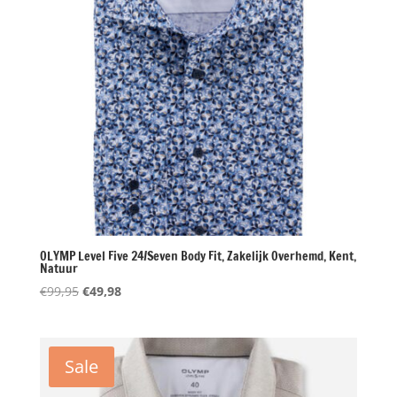
OLYMP Level Five 24/Seven Body Fit, Zakelijk Overhemd, Kent,
Natuur
Oorspronkelijke
Huidige
€
99,95
€
49,98
prijs
prijs
was:
is:
€99,95.
€49,98.
Sale