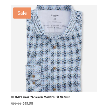
was:
is:
€99,95.
€49,98.
Sale
OLYMP Luxor 24/Seven Modern Fit Natuur
Oorspronkelijke
Huidige
€
99,95
€
49,98