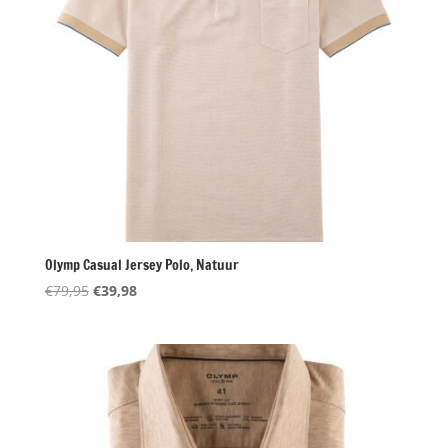
Olymp Casual Jersey Polo, Natuur
Oorspronkelijke
Huidige
€
79,95
€
39,98
prijs
prijs
was:
is:
€79,95.
€39,98.