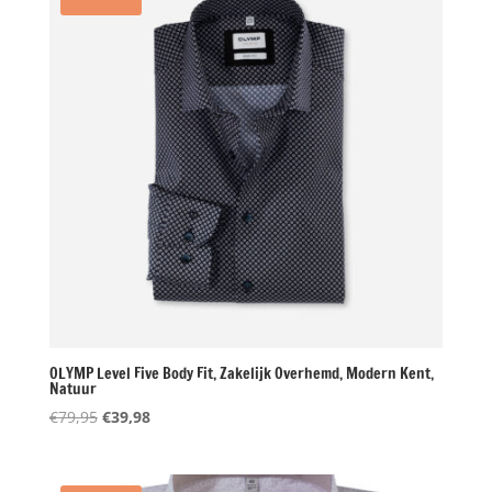
OLYMP Level Five Body Fit, Zakelijk Overhemd, Modern Kent,
Natuur
Oorspronkelijke
Huidige
€
79,95
€
39,98
prijs
prijs
was:
is:
€79,95.
€39,98.