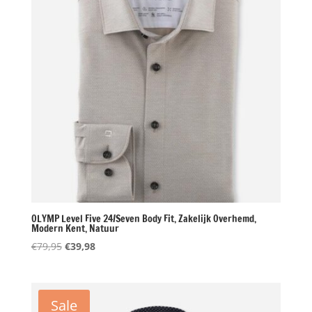
OLYMP Level Five 24/Seven Body Fit, Zakelijk Overhemd,
Modern Kent, Natuur
Oorspronkelijke
Huidige
€
79,95
€
39,98
prijs
prijs
was:
is:
€79,95.
€39,98.
Sale