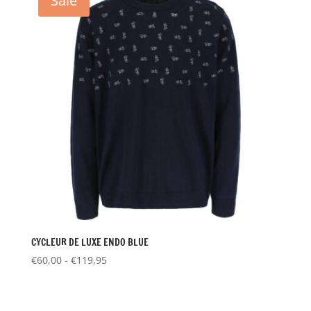
Sale
CYCLEUR DE LUXE ENDO BLUE
Prijsklasse:
€
60,00
-
€
119,95
€60,00
tot
€119,95