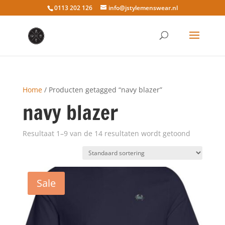
0113 202 126
info@jstylemenswear.nl
Home
/ Producten getagged “navy blazer”
navy blazer
Resultaat 1–9 van de 14 resultaten wordt getoond
Sale