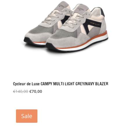
Cycleur de Luxe CAMPY MULTI LIGHT GREY/NAVY BLAZER
Oorspronkelijke
Huidige
€
140,00
€
70,00
prijs
prijs
was:
is:
€140,00.
€70,00.
Sale