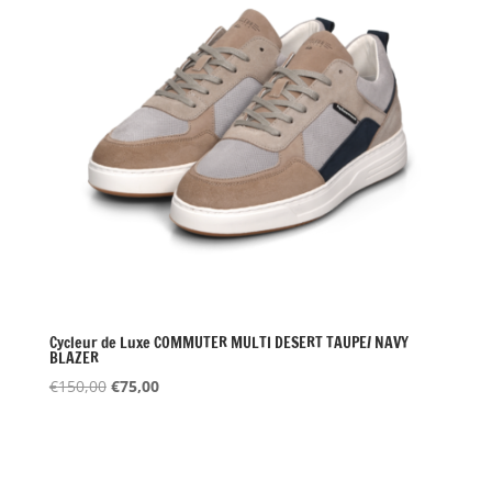
Cycleur de Luxe COMMUTER MULTI DESERT TAUPE/ NAVY
BLAZER
Oorspronkelijke
Huidige
€
150,00
€
75,00
prijs
prijs
was:
is:
€150,00.
€75,00.