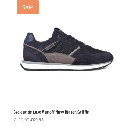
Sale
Cycleur de Luxe Runoff Navy Blazer/Griffin
Oorspronkelijke
Huidige
€
139,95
€
69,98
prijs
prijs
was:
is: