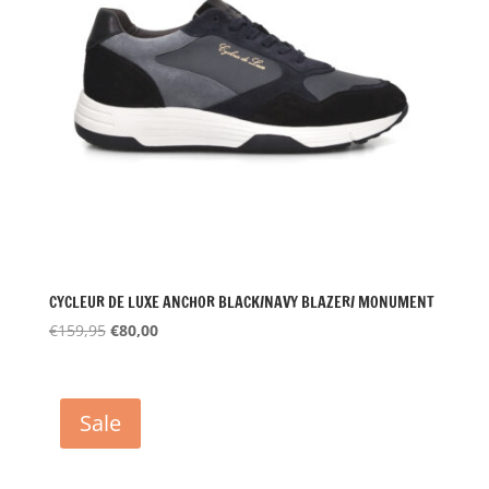
CYCLEUR DE LUXE ANCHOR BLACK/NAVY BLAZER/ MONUMENT
Oorspronkelijke
Huidige
€
159,95
€
80,00
prijs
prijs
was:
is:
€159,95.
€80,00.
Sale