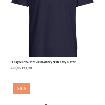
CFKayden tee with embroidery crab Navy Blazer
Oorspronkelijke
Huidige
€
29,95
€
14,98
prijs
prijs
was:
is:
€29,95.
€14,98.
Sale