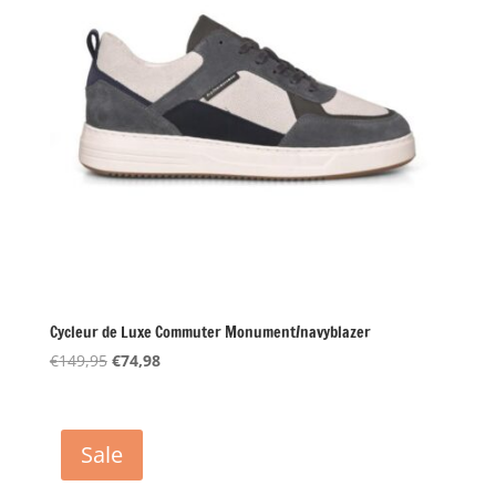
Cycleur de Luxe Commuter Monument/navyblazer
Oorspronkelijke
Huidige
€
149,95
€
74,98
prijs
prijs
was:
is:
€149,95.
€74,98.
Sale