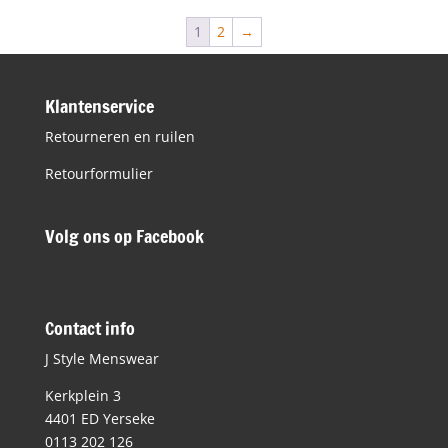
€139,95.
€69,98.
1
2
→
Klantenservice
Retourneren en ruilen
Retourformulier
Volg ons op Facebook
Contact info
J Style Menswear
Kerkplein 3
4401 ED Yerseke
0113 202 126