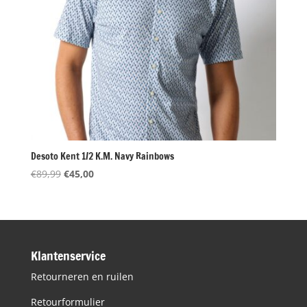
Desoto Kent 1/2 K.M. Navy Rainbows
Oorspronkelijke
Huidige
€
89,99
€
45,00
prijs
prijs
was:
is:
€89,99.
€45,00.
Klantenservice
Retourneren en ruilen
Retourformulier