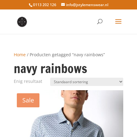
0113 202 126
info@jstylemenswear.nl
Home
/ Producten getagged “navy rainbows”
navy rainbows
Enig resultaat
Sale