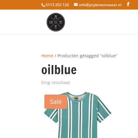
0113 202 126
info@jstylemenswear.nl
Home
/ Producten getagged “oilblue”
oilblue
Enig resultaat
Sale