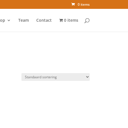
0 items
op
Team
Contact
0 items