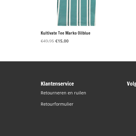
Kultivate Tee Marko Oilblue
Oorspronkelijke
Huidige
€
49,95
€
15,00
prijs
prijs
was:
is:
€49,95.
€15,00.
Klantenservice
Vol
Retourneren en ruilen
Retourformulier