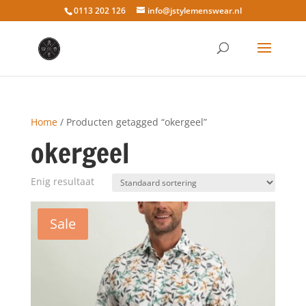
0113 202 126
info@jstylemenswear.nl
Home
/ Producten getagged “okergeel”
okergeel
Enig resultaat
Sale