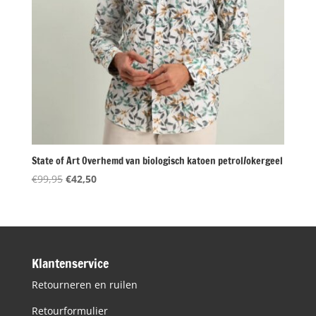
State of Art Overhemd van biologisch katoen petrol/okergeel
Oorspronkelijke
Huidige
€
99,95
€
42,50
prijs
prijs
was:
is:
€99,95.
€42,50.
Klantenservice
Retourneren en ruilen
Retourformulier