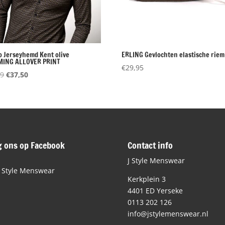
o Jerseyhemd Kent olive
ERLING Gevlochten elastische riem
ING ALLOVER PRINT
€
29,95
Oorspronkelijke
Huidige
99
€
37,50
prijs
prijs
was:
is:
€89,99.
€37,50.
g ons op Facebook
Contact info
J Style Menswear
J Style Menswear
Kerkplein 3
4401 ED Yerseke
0113 202 126
info@jstylemenswear.nl