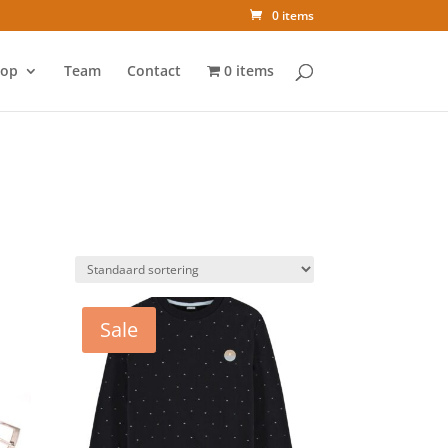
0 items
op
Team
Contact
0 items
Sale