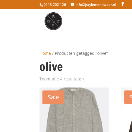
0113 202 126
info@jstylemenswear.nl
Home
/ Producten getagged “olive”
olive
Toont alle 4 resultaten
Sale