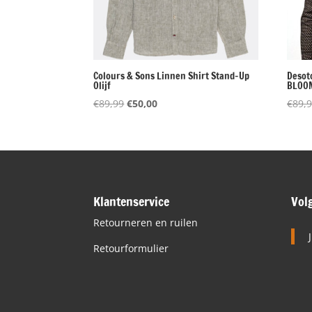
Colours & Sons Linnen Shirt Stand-Up
Desot
Olijf
BLOOM
Oorspronkelijke
Huidige
€
89,99
€
50,00
€
89,
prijs
prijs
was:
is:
€89,99.
€50,00.
Klantenservice
Vol
Retourneren en ruilen
Retourformulier