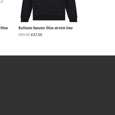
 Olive
Kultivate Sweater Olive stretch limo
Oorspronkelijke
Huidige
€
89,95
€
37,50
prijs
prijs
was:
is:
€89,95.
€37,50.