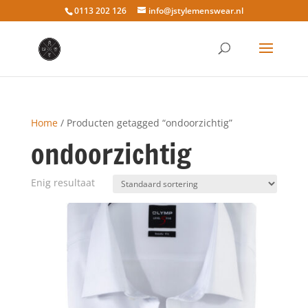
0113 202 126
info@jstylemenswear.nl
Home
/ Producten getagged “ondoorzichtig”
ondoorzichtig
Enig resultaat