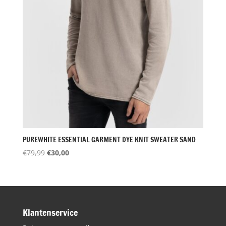
PUREWHITE ESSENTIAL GARMENT DYE KNIT SWEATER SAND
Oorspronkelijke
Huidige
€
79,99
€
30,00
prijs
prijs
was:
is:
€79,99.
€30,00.
Klantenservice