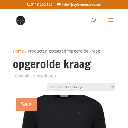
0113 202 126
info@jstylemenswear.nl
Home
/ Producten getagged “opgerolde kraag”
opgerolde kraag
Toont alle 2 resultaten
Sale