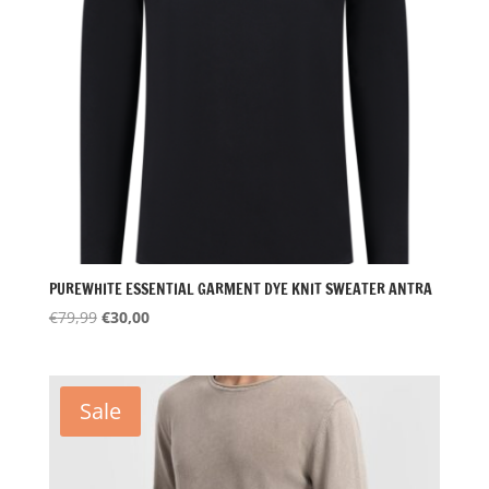
PUREWHITE ESSENTIAL GARMENT DYE KNIT SWEATER ANTRA
Oorspronkelijke
Huidige
€
79,99
€
30,00
prijs
prijs
was:
is:
€79,99.
€30,00.
Sale