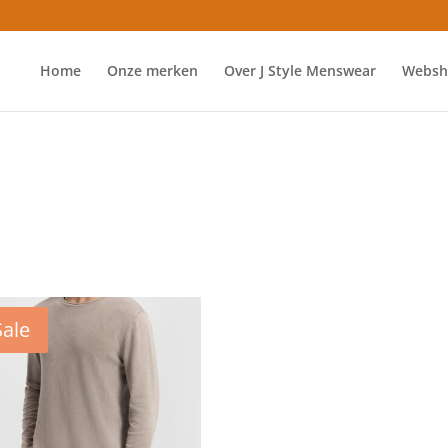
Home
Onze merken
Over J Style Menswear
Websh
”
Sale