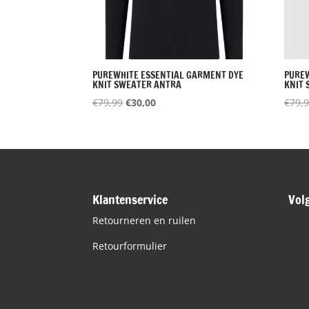
PUREWHITE ESSENTIAL GARMENT DYE
PUREW
KNIT SWEATER ANTRA
KNIT 
Oorspronkelijke
Huidige
€
79,99
€
30,00
€
79,
prijs
prijs
was:
is:
€79,99.
€30,00.
Klantenservice
Vol
Retourneren en ruilen
Retourformulier