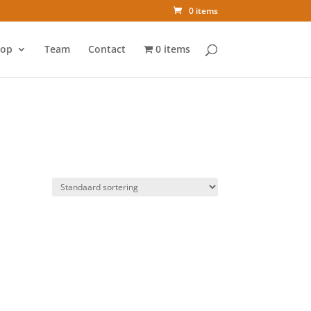
0 items
op
Team
Contact
0 items