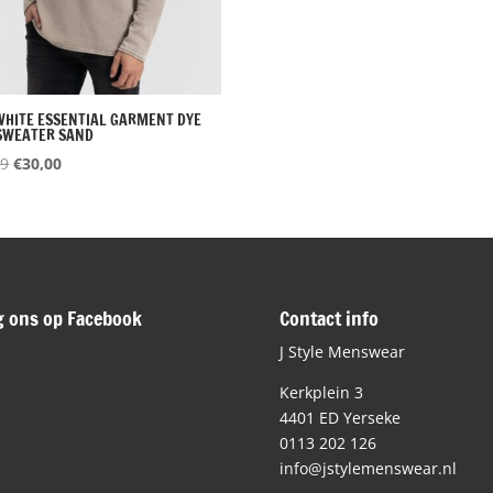
HITE ESSENTIAL GARMENT DYE
SWEATER SAND
Oorspronkelijke
Huidige
99
€
30,00
prijs
prijs
was:
is:
€79,99.
€30,00.
g ons op Facebook
Contact info
J Style Menswear
Kerkplein 3
4401 ED Yerseke
0113 202 126
info@jstylemenswear.nl