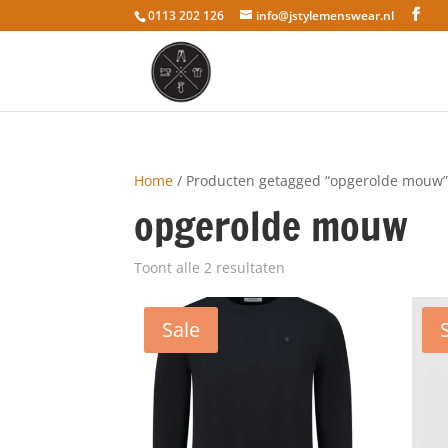
0113 202 126
info@jstylemenswear.nl
Home
/ Producten getagged “opgerolde mouw
opgerolde mouw
Toont alle 2 resultaten
Sale