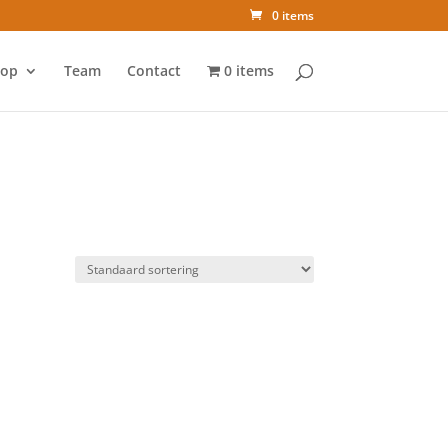
0 items
op
Team
Contact
0 items