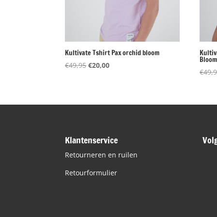
Kultivate Tshirt Pax orchid bloom
Kulti
Bloo
Oorspronkelijke
Huidige
€
49,95
€
20,00
€
49,
prijs
prijs
was:
is:
€49,95.
€20,00.
Klantenservice
Vol
Retourneren en ruilen
Retourformulier