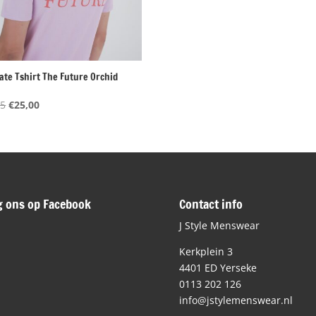
vate Tshirt The Future Orchid
m
Oorspronkelijke
Huidige
95
€
25,00
prijs
prijs
was:
is:
€49,95.
€25,00.
g ons op Facebook
Contact info
J Style Menswear
Kerkplein 3
4401 ED Yerseke
0113 202 126
info@jstylemenswear.nl