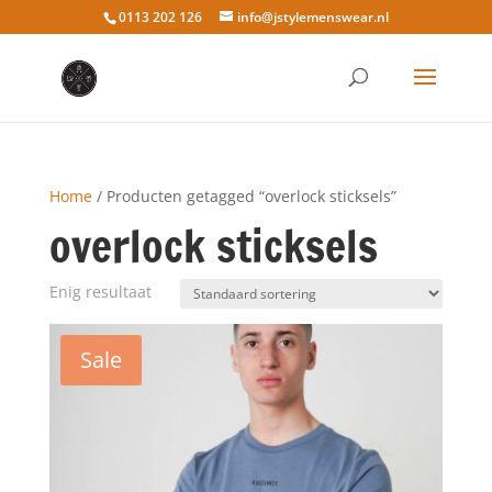
0113 202 126
info@jstylemenswear.nl
Home
/ Producten getagged “overlock sticksels”
overlock sticksels
Enig resultaat
Sale