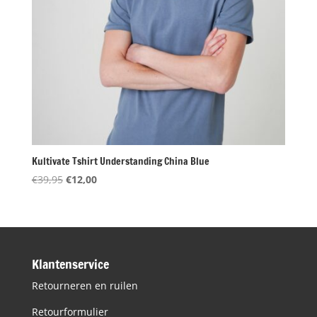
Kultivate Tshirt Understanding China Blue
Oorspronkelijke
Huidige
€
39,95
€
12,00
prijs
prijs
was:
is:
€39,95.
€12,00.
Klantenservice
Retourneren en ruilen
Retourformulier