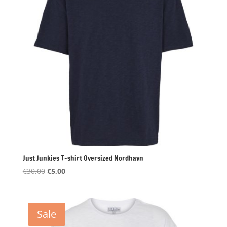
Just Junkies T-shirt Oversized Nordhavn
Oorspronkelijke
Huidige
€
30,00
€
5,00
prijs
prijs
was:
is:
€30,00.
€5,00.
Sale