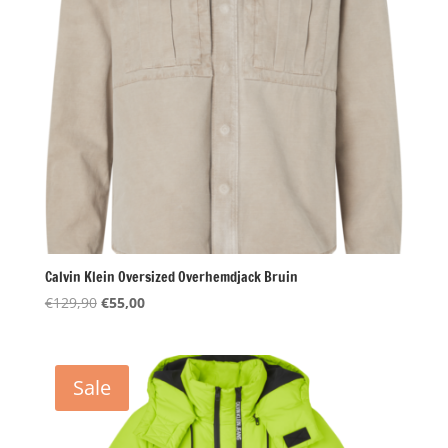
Calvin Klein Oversized Overhemdjack Bruin
Oorspronkelijke
Huidige
€
129,90
€
55,00
prijs
prijs
was:
is:
€129,90.
€55,00.
Sale