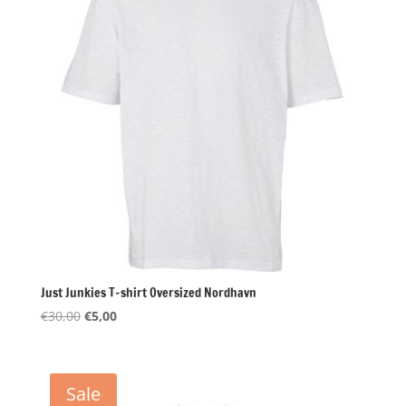
Just Junkies T-shirt Oversized Nordhavn
Oorspronkelijke
Huidige
€
30,00
€
5,00
prijs
prijs
was:
is:
€30,00.
€5,00.
Sale