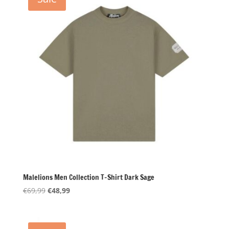
Malelions Men Collection T-Shirt Dark Sage
Oorspronkelijke
Huidige
€
69,99
€
48,99
prijs
prijs
was:
is:
€69,99.
€48,99.