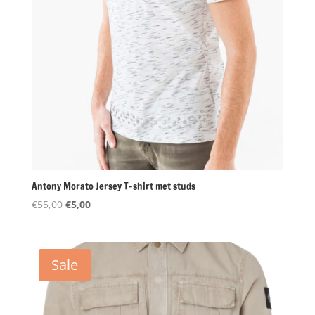
Antony Morato Jersey T-shirt met studs
Oorspronkelijke
Huidige
€
55,00
€
5,00
prijs
prijs
was:
is:
€55,00.
€5,00.
Sale