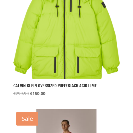
CALVIN KLEIN OVERSIZED PUFFERJACK ACID LIME
Oorspronkelijke
Huidige
€
299,90
€
150,00
prijs
prijs
was:
is:
€299,90.
€150,00.
Sale