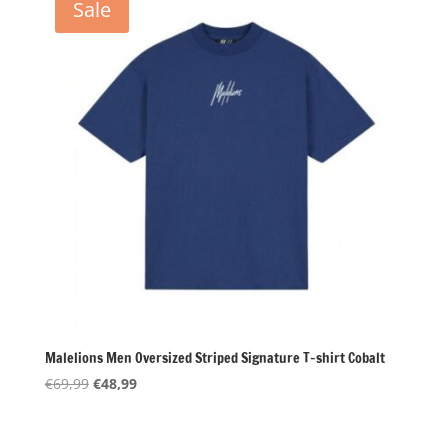
Sale
Malelions Men Oversized Striped Signature T-shirt Cobalt
Oorspronkelijke
Huidige
€
69,99
€
48,99
prijs
prijs
was:
is: