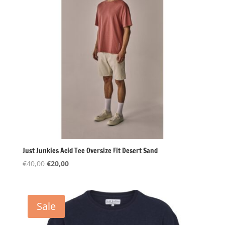
Just Junkies Acid Tee Oversize Fit Desert Sand
Oorspronkelijke
Huidige
€
40,00
€
20,00
prijs
prijs
was:
is:
€40,00.
€20,00.
Sale