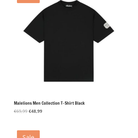
Malelions Men Collection T-Shirt Black
Oorspronkelijke
Huidige
€
69,99
€
48,99
prijs
prijs
was:
is:
€69,99.
€48,99.
Sale