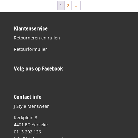
€69,99.
€48,99.
1
2
→
Klantenservice
Retourneren en ruilen
Retourformulier
Volg ons op Facebook
Contact info
J Style Menswear
Kerkplein 3
4401 ED Yerseke
0113 202 126