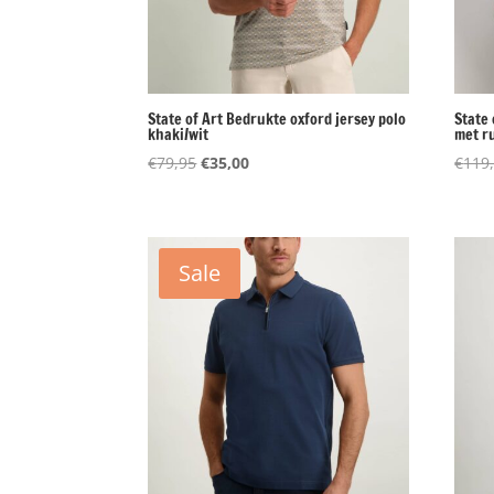
State of Art Bedrukte oxford jersey polo
State
khaki/wit
met r
Oorspronkelijke
Huidige
€
79,95
€
35,00
€
119
prijs
prijs
was:
is:
€79,95.
€35,00.
Sale