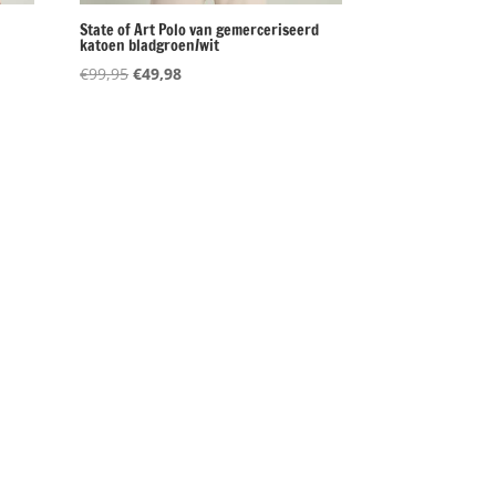
State of Art Polo van gemerceriseerd
katoen bladgroen/wit
Oorspronkelijke
Huidige
€
99,95
€
49,98
prijs
prijs
was:
is:
€99,95.
€49,98.