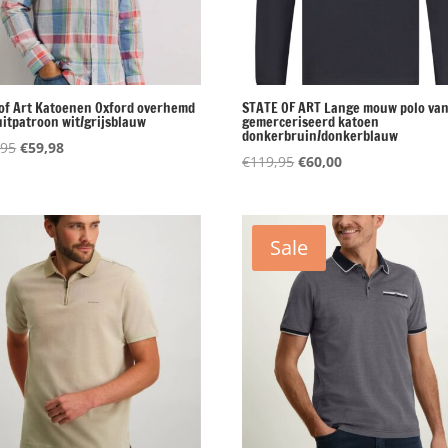
 of Art Katoenen Oxford overhemd
STATE OF ART Lange mouw polo va
uitpatroon wit/grijsblauw
gemerceriseerd katoen
donkerbruin/donkerblauw
Oorspronkelijke
Huidige
,95
€
59,98
Oorspronkelijke
Huidige
€
119,95
€
60,00
prijs
prijs
prijs
prijs
was:
is:
was:
is:
€119,95.
€59,98.
€119,95.
€60,00.
Sale