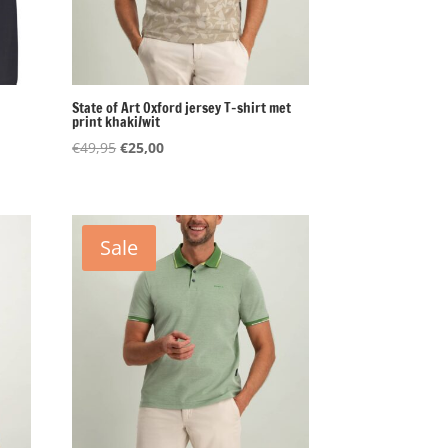
n
State of Art Oxford jersey T-shirt met
print khaki/wit
Oorspronkelijke
Huidige
€
49,95
€
25,00
prijs
prijs
was:
is:
€49,95.
€25,00.
Sale