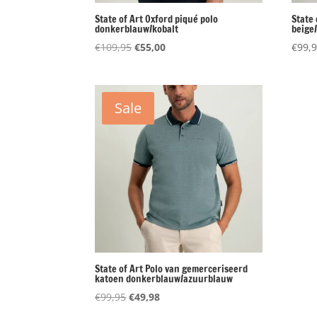
State of Art Oxford piqué polo
State 
donkerblauw/kobalt
beige
Oorspronkelijke
Huidige
€
109,95
€
55,00
€
99,
prijs
prijs
was:
is:
€109,95.
€55,00.
Sale
State of Art Polo van gemerceriseerd
katoen donkerblauw/azuurblauw
Oorspronkelijke
Huidige
€
99,95
€
49,98
prijs
prijs