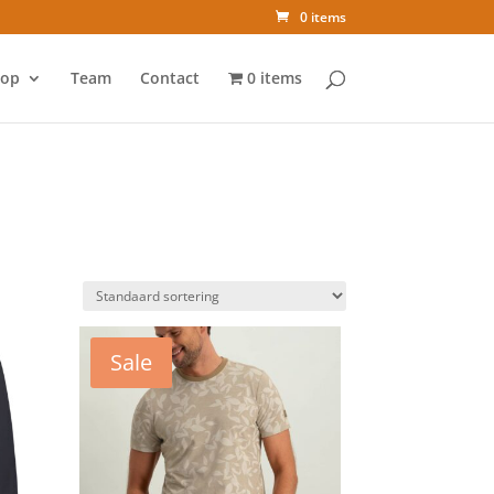
0 items
op
Team
Contact
0 items
Sale