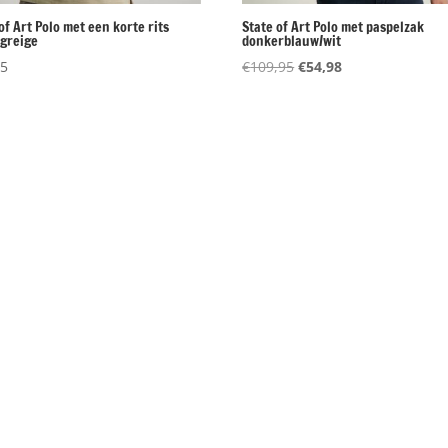
of Art Polo met een korte rits
State of Art Polo met paspelzak
/greige
donkerblauw/wit
Oorspronkelijke
Huidige
95
€
109,95
€
54,98
prijs
prijs
was:
is:
€109,95.
€54,98.