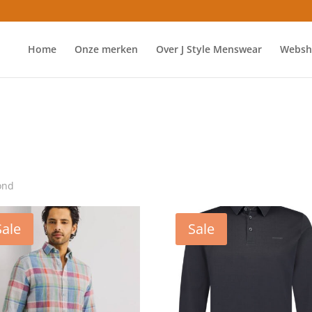
Home
Onze merken
Over J Style Menswear
Websh
ond
Sale
Sale