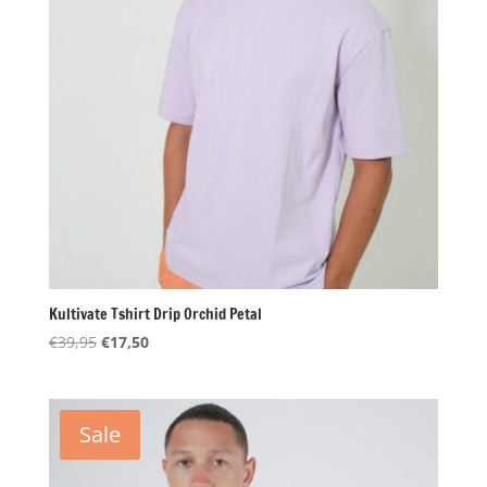
Kultivate Tshirt Drip Orchid Petal
Oorspronkelijke
Huidige
€
39,95
€
17,50
prijs
prijs
was:
is:
€39,95.
€17,50.
Sale