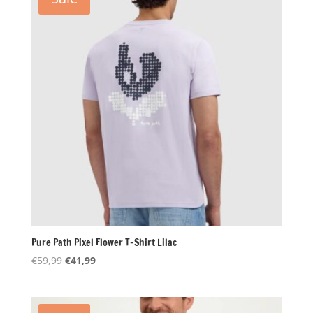
Pure Path Pixel Flower T-Shirt Lilac
Oorspronkelijke
Huidige
€
59,99
€
41,99
prijs
prijs
was:
is:
€59,99.
€41,99.