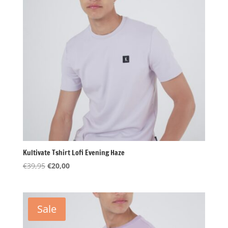
Kultivate Tshirt Lofi Evening Haze
Oorspronkelijke
Huidige
€
39,95
€
20,00
prijs
prijs
was:
is:
€39,95.
€20,00.
Sale