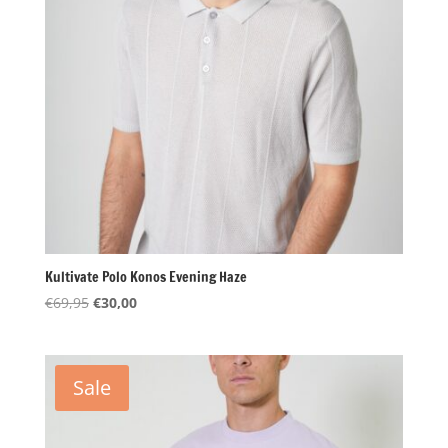
Kultivate Polo Konos Evening Haze
Oorspronkelijke
Huidige
€
69,95
€
30,00
prijs
prijs
was:
is:
€69,95.
€30,00.
Sale