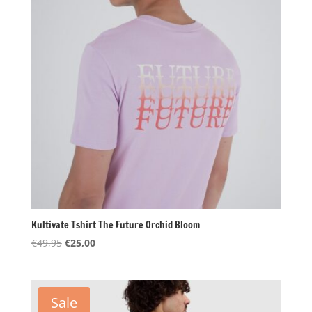
Kultivate Tshirt The Future Orchid Bloom
Oorspronkelijke
Huidige
€
49,95
€
25,00
prijs
prijs
was:
is:
€49,95.
€25,00.
Sale