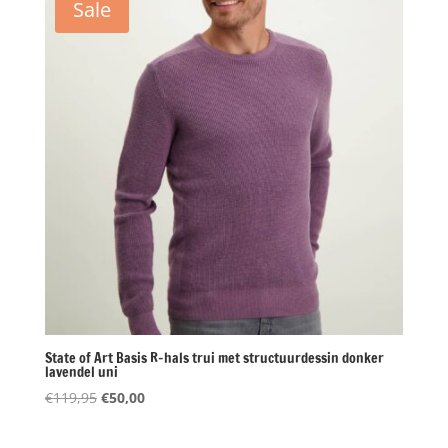
Sale
State of Art Basis R-hals trui met structuurdessin donker
lavendel uni
Oorspronkelijke
Huidige
€
119,95
€
50,00
prijs
prijs
was:
is: