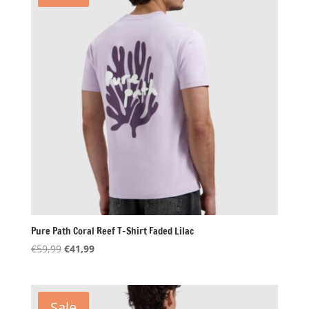
Pure Path Coral Reef T-Shirt Faded Lilac
Oorspronkelijke
Huidige
€
59,99
€
41,99
prijs
prijs
was:
is:
€59,99.
€41,99.
Sale