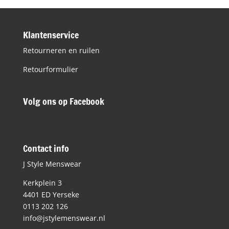
€119,95.
€50,00.
Klantenservice
Retourneren en ruilen
Retourformulier
Volg ons op Facebook
Contact info
J Style Menswear
Kerkplein 3
4401 ED Yerseke
0113 202 126
info@jstylemenswear.nl