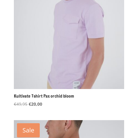
Kultivate Tshirt Pax orchid bloom
Oorspronkelijke
Huidige
€
49,95
€
20,00
prijs
prijs
was:
is:
€49,95.
€20,00.
Sale