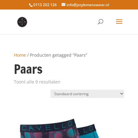
0113 202 126
info@jstylemenswear.nl
Home
/ Producten getagged “Paars”
Paars
Toont alle 9 resultaten