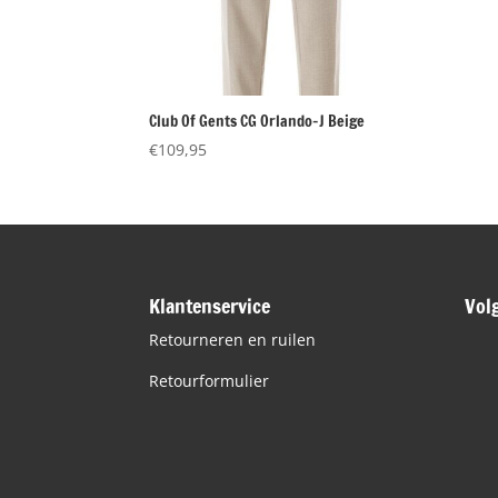
Club Of Gents CG Orlando-J Beige
€
109,95
Klantenservice
Vol
Retourneren en ruilen
Retourformulier