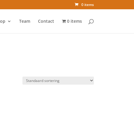
0 items
op
Team
Contact
0 items