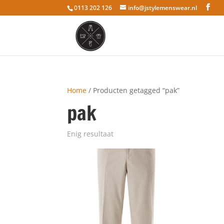
0113 202 126
info@jstylemenswear.nl
Home
/ Producten getagged “pak”
pak
Enig resultaat