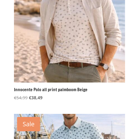
Innocente Polo all print palmboom Beige
Oorspronkelijke
Huidige
€
54,99
€
38,49
prijs
prijs
was:
is:
€54,99.
€38,49.
Sale