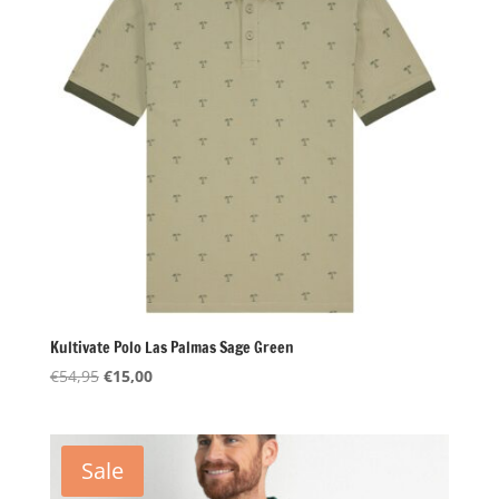
Kultivate Polo Las Palmas Sage Green
Oorspronkelijke
Huidige
€
54,95
€
15,00
prijs
prijs
was:
is:
€54,95.
€15,00.
Sale