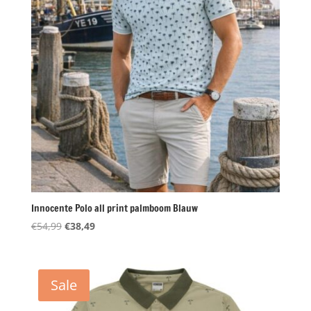
Innocente Polo all print palmboom Blauw
Oorspronkelijke
Huidige
€
54,99
€
38,49
prijs
prijs
was:
is:
€54,99.
€38,49.
Sale