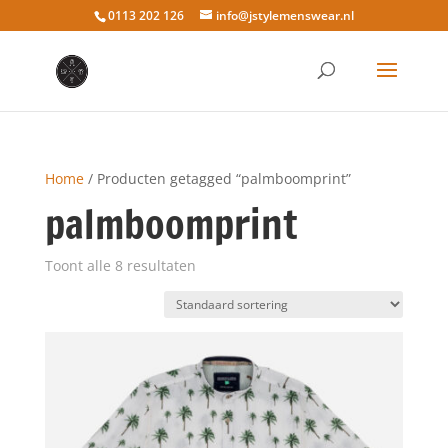
0113 202 126
info@jstylemenswear.nl
Home
/ Producten getagged “palmboomprint”
palmboomprint
Toont alle 8 resultaten