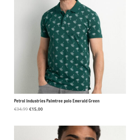
Petrol Industries Palmtree polo Emerald Green
Oorspronkelijke
Huidige
€
34,99
€
15,00
prijs
prijs
was:
is:
€34,99.
€15,00.