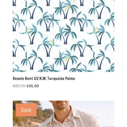
Desoto Kent 1/2 K.M. Turquoise Palms
Oorspronkelijke
Huidige
€
89,99
€
45,00
prijs
prijs
was:
is:
€89,99.
€45,00.
Sale