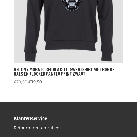
ANTONY MORATO REGULAR-FIT SWEATSHIRT MET RONDE
HALS EN FLOCKED PANTER PRINT ZWART
Oorspronkelijke
Huidige
€
79,00
€
39,50
prijs
prijs
was:
is:
€79,00.
€39,50.
Klantenservice
Retourneren en ruilen