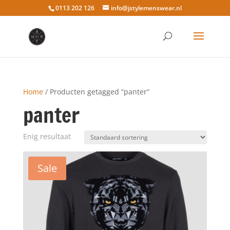
0113 202 126
info@jstylemenswear.nl
Home
/ Producten getagged “panter”
panter
Enig resultaat
Sale