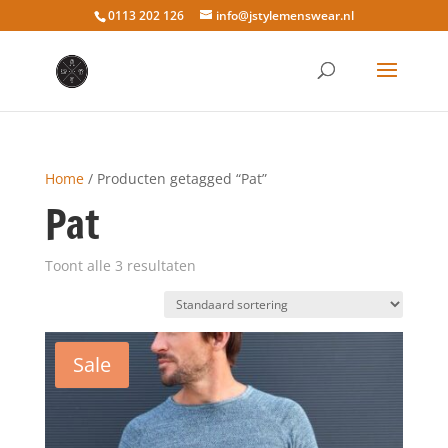
0113 202 126
info@jstylemenswear.nl
Home
/ Producten getagged “Pat”
Pat
Toont alle 3 resultaten
Sale