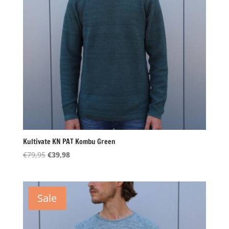
Kultivate KN PAT Kombu Green
Oorspronkelijke
Huidige
€
79,95
€
39,98
prijs
prijs
was:
is:
€79,95.
€39,98.
Sale