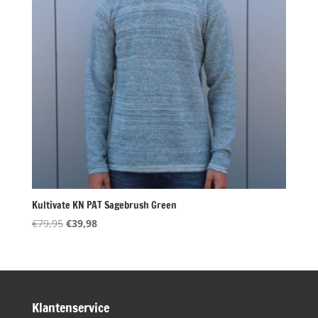
Kultivate KN PAT Sagebrush Green
Oorspronkelijke
Huidige
€
79,95
€
39,98
prijs
prijs
was:
is:
€79,95.
€39,98.
Klantenservice