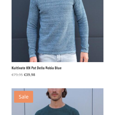
Kultivate KN Pat Della Robia Blue
Oorspronkelijke
Huidige
€
79,95
€
39,98
prijs
prijs
was:
is:
€79,95.
€39,98.
Sale