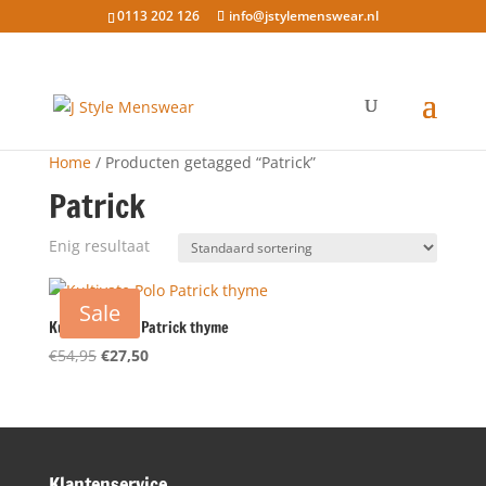
0113 202 126
info@jstylemenswear.nl
Home
/ Producten getagged “Patrick”
Patrick
Enig resultaat
Sale
Kultivate Polo Patrick thyme
Oorspronkelijke
Huidige
€
54,95
€
27,50
prijs
prijs
was:
is:
€54,95.
€27,50.
Klantenservice