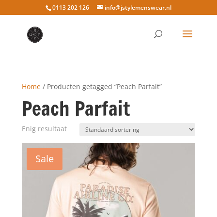
0113 202 126
info@jstylemenswear.nl
Home
/ Producten getagged “Peach Parfait”
Peach Parfait
Enig resultaat
Sale