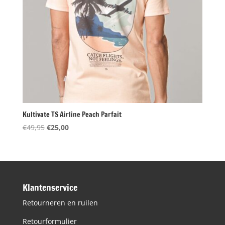
Kultivate TS Airline Peach Parfait
Oorspronkelijke
Huidige
€
49,95
€
25,00
prijs
prijs
was:
is:
€49,95.
€25,00.
Klantenservice
Retourneren en ruilen
Retourformulier