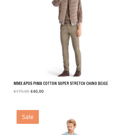
MMX APUS PIMA COTTON SUPER STRETCH CHINO BEIGE
Oorspronkelijke
Huidige
€
179,00
€
40,00
prijs
prijs
was:
is:
€179,00.
€40,00.
Sale