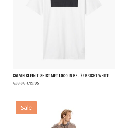
CALVIN KLEIN T-SHIRT MET LOGO IN RELIËF BRIGHT WHITE
Oorspronkelijke
Huidige
€
39,90
€
19,95
prijs
prijs
was:
is:
€39,90.
€19,95.
Sale