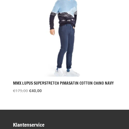
MMX LUPUS SUPERSTRETCH PIMASATIN COTTON CHINO NAVY
Oorspronkelijke
Huidige
€
179,00
€
40,00
prijs
prijs
was:
is:
€179,00.
€40,00.
Klantenservice