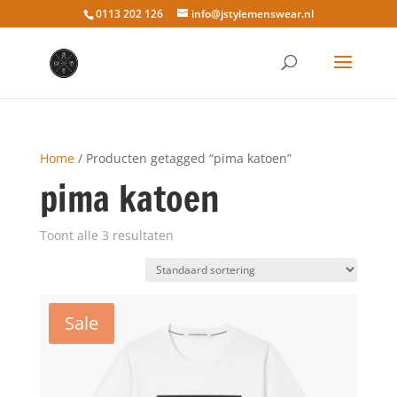
0113 202 126
info@jstylemenswear.nl
Home
/ Producten getagged “pima katoen”
pima katoen
Toont alle 3 resultaten
Sale