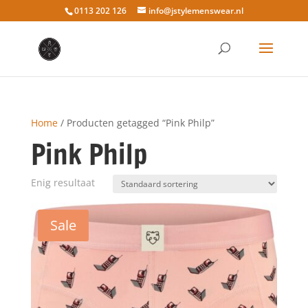
0113 202 126
info@jstylemenswear.nl
Home
/ Producten getagged “Pink Philp”
Pink Philp
Enig resultaat
Sale