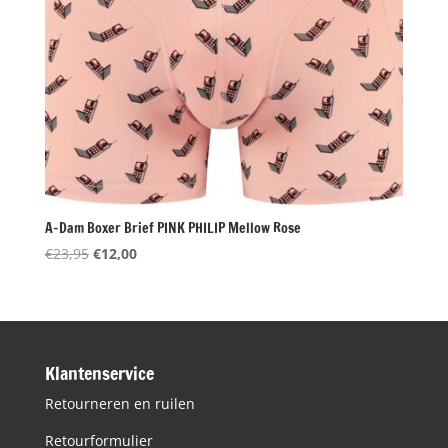
A-Dam Boxer Brief PINK PHILIP Mellow Rose
Oorspronkelijke
Huidige
€
23,95
€
12,00
prijs
prijs
was:
is:
€23,95.
€12,00.
Klantenservice
Retourneren en ruilen
Retourformulier