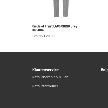
Circle of Trust LARS CHINO Grey
melange
Oorspronkelijke
Huidige
€
89,95
€
20,00
prijs
prijs
was:
is:
€89,95.
€20,00.
Klantenservice
Vol
Retourneren en ruilen
Retourformulier