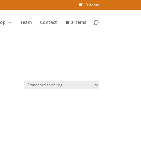
0 items
op
Team
Contact
0 items