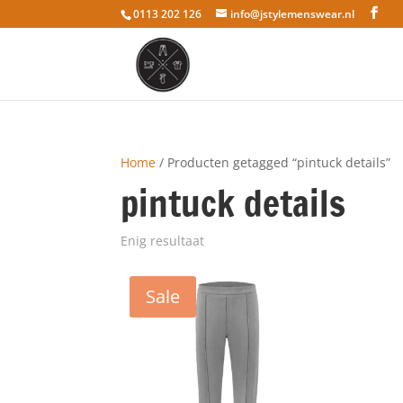
0113 202 126
info@jstylemenswear.nl
Home
/ Producten getagged “pintuck details”
pintuck details
Enig resultaat
Sale