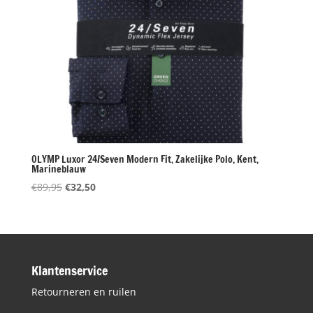
OLYMP Luxor 24/Seven Modern Fit, Zakelijke Polo, Kent,
Marineblauw
Oorspronkelijke
Huidige
€
89,95
€
32,50
prijs
prijs
was:
is:
€89,95.
€32,50.
Klantenservice
Retourneren en ruilen