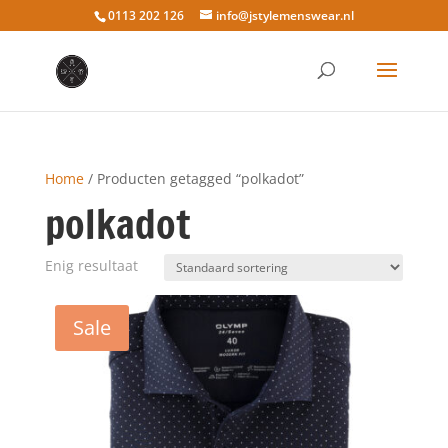
0113 202 126
info@jstylemenswear.nl
Home
/ Producten getagged “polkadot”
polkadot
Enig resultaat
Sale