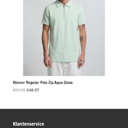
Vänner Regular Polo Zip Aqua Glass
Oorspronkelijke
Huidige
€
69,95
€
48,97
prijs
prijs
was:
is:
€69,95.
€48,97.
Klantenservice