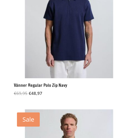
Vänner Regular Polo Zip Navy
Oorspronkelijke
Huidige
€
69,95
€
48,97
prijs
prijs
was:
is:
€69,95.
€48,97.
Sale