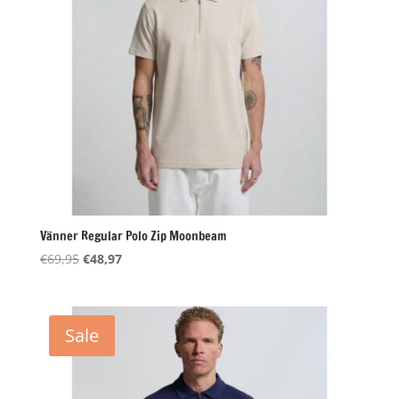
Vänner Regular Polo Zip Moonbeam
Oorspronkelijke
Huidige
€
69,95
€
48,97
prijs
prijs
was:
is:
€69,95.
€48,97.
Sale