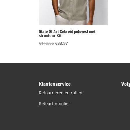
State Of Art Gebreid polovest met
structuur Kit
Oorspronkelijke
Huidige
€
119,95
€
83,97
prijs
prijs
was:
is:
€119,95.
€83,97.
Klantenservice
Vol
Retourneren en ruilen
Retourformulier