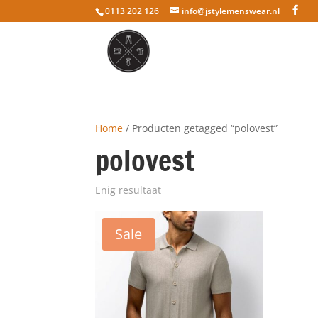
0113 202 126
info@jstylemenswear.nl
Home
/ Producten getagged “polovest”
polovest
Enig resultaat
Sale