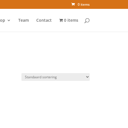
0 items
op
Team
Contact
0 items